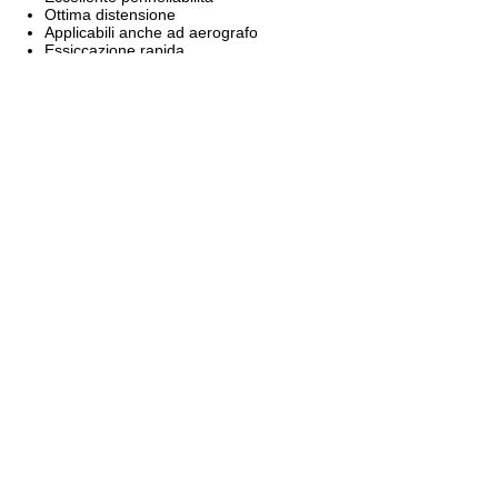
Ottima distensione
Applicabili anche ad aerografo
Essiccazione rapida
Ottima resistenza all’acqua
Elevata durezza superficiale e resistenza al graffio
Elevato potere coprente e grado di lucido
Perfetta adesione su legno, materie plastiche, resine
Levigabili con carta abrasiva a secco o a umido
Resistenti alla luce
Cartella generale colori PURAVEST e CRYLAVEST stampabile front