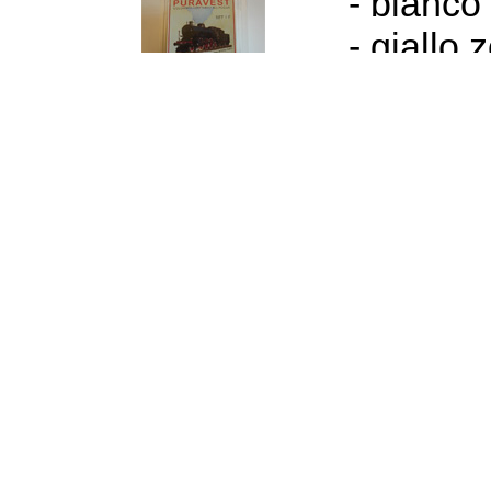
- bianco
- giallo 
- ottone
- rosso 
- rosso t
- nero
- due pi
SET 2F
per la f
- rosso vagon
- grigio cenere
- argento FS
- beige opaco 
- grafite opaco
- trasparente s
- due pipette g